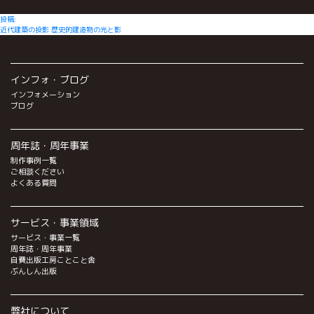
投
投稿:
近代建築の投影 歴史的建造物の光と影
稿
ナ
ビ
インフォ・ブログ
ゲ
インフォメーション
ー
ブログ
シ
ョ
周年誌・周年事業
ン
制作事例一覧
ご相談ください
よくある質問
サービス・事業領域
サービス・事業一覧
周年誌・周年事業
自費出版工房ことこと舎
ぶんしん出版
弊社について