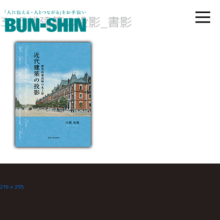
3_近代建築の投影_書影
フ
216 × 255
ル
サ
イ
ズ