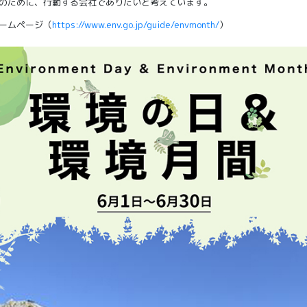
のために、行動する会社でありたいと考えています。
ームページ（
https://www.env.go.jp/guide/envmonth/
）