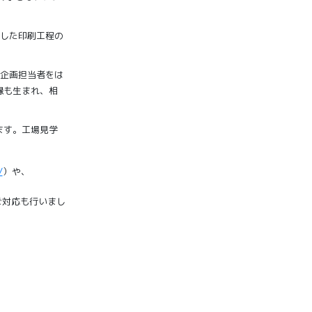
慮した印刷工程の
や企画担当者をは
縁も生まれ、相
ます。工場見学
/
）や、
ご対応も行いまし