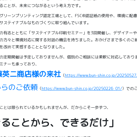
ることが、未来につながるという考え方です。
グリーンプリンティング認定工場として、FSC®認証紙の使用や、環境に配
サステイナブルなものづくりに取り組んでいます。
の有志とともに「サステイナブル印刷セミナー」を3回開催し、デザイナー
の方々と環境対応に関する対話の機会を持ちました。おかげさまで多くのご
を改めて実感することとなりました。
の定期開催は予定しておりませんが、個別のご相談には柔軟に対応しており
ミナーも承っており、
藤英二商店様の来社
（
https://www.bun-shin.co.jp/20250527
からのご依頼
（
https://www.bun-shin.co.jp/20250226_01/
）での
ことは限られているかもしれませんが、だからこそ一歩ずつ、
きることから、できるだけ」