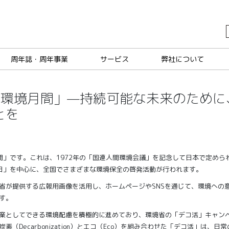
周年誌・周年事業
サービス
弊社について
「環境月間」—持続可能な未来のために
とを
間」です。これは、1972年の「国連人間環境会議」を記念して日本で定めら
日」を中心に、全国でさまざまな環境保全の啓発活動が行われます。
省が提供する広報用画像を活用し、ホームページやSNSを通じて、環境への
す。
業としてできる環境配慮を積極的に進めており、環境省の「デコ活」キャン
素（Decarbonization）とエコ（Eco）を組み合わせた「デコ活」は、日