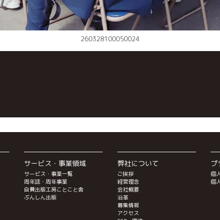
260328100050024
サービス・事業領域
弊社について
プ
サービス・事業一覧
ご挨拶
個
周年誌・周年事業
経営理念
個
自費出版工房ことこと舎
会社概要
ぶんしん出版
沿革
募集情報
アクセス