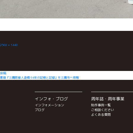
フ
2560 × 1440
ル
サ
イ
ズ
投
投稿:
書籍『三鷹跨線人道橋 94年の記憶と記録』を三鷹市へ寄贈
稿
ナ
ビ
インフォ・ブログ
周年誌・周年事業
ゲ
インフォメーション
制作事例一覧
ー
ブログ
ご相談ください
よくある質問
シ
ョ
ン