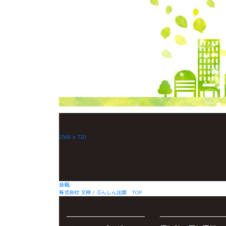
フ
2560 × 720
ル
サ
イ
ズ
投
投稿:
株式会社 文伸 / ぶんしん出版 TOP
稿
ナ
ビ