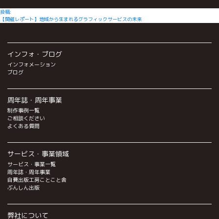
投
投稿:
【開催レポート】地域から生まれるグラフィックサービスの未来
稿
ナ
ビ
インフォ・ブログ
ゲ
インフォメーション
ー
ブログ
シ
ョ
周年誌・周年事業
ン
制作事例一覧
ご相談ください
よくある質問
サービス・事業領域
サービス・事業一覧
周年誌・周年事業
自費出版工房ことこと舎
ぶんしん出版
弊社について