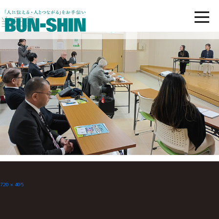
当日④
フ
720 × 405
ル
サ
イ
ズ