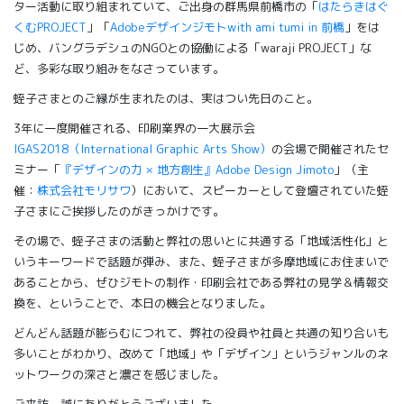
ター活動に取り組まれていて、ご出身の群馬県前橋市の「
はたらきはぐ
くむPROJECT
」「
Adobeデザインジモトwith ami tumi in 前橋
」をは
じめ、バングラデシュのNGOとの協働による「waraji PROJECT」な
ど、多彩な取り組みをなさっています。
蛭子さまとのご縁が生まれたのは、実はつい先日のこと。
3年に一度開催される、印刷業界の一大展示会
IGAS2018（International Graphic Arts Show）
の会場で開催されたセ
ミナー「
『デザインの力 × 地方創生』Adobe Design Jimoto
」（主
催：
株式会社モリサワ
）において、スピーカーとして登壇されていた蛭
子さまにご挨拶したのがきっかけです。
その場で、蛭子さまの活動と弊社の思いとに共通する「地域活性化」と
いうキーワードで話題が弾み、また、蛭子さまが多摩地域にお住まいで
あることから、ぜひジモトの制作・印刷会社である弊社の見学＆情報交
換を、ということで、本日の機会となりました。
どんどん話題が膨らむにつれて、弊社の役員や社員と共通の知り合いも
多いことがわかり、改めて「地域」や「デザイン」というジャンルのネ
ットワークの深さと濃さを感じました。